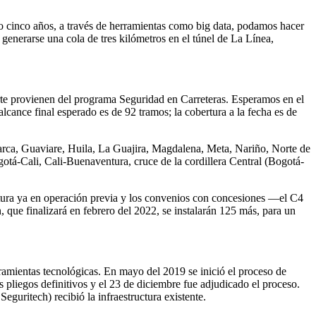
 o cinco años, a través de herramientas como big data, podamos hacer
 generarse una cola de tres kilómetros en el túnel de La Línea,
arte provienen del programa Seguridad en Carreteras. Esperamos en el
alcance final esperado es de 92 tramos; la cobertura a la fecha es de
rca, Guaviare, Huila, La Guajira, Magdalena, Meta, Nariño, Norte de
tá-Cali, Cali-Buenaventura, cruce de la cordillera Central (Bogotá-
ctura ya en operación previa y los convenios con concesiones —el C4
que finalizará en febrero del 2022, se instalarán 125 más, para un
erramientas tecnológicas. En mayo del 2019 se inició el proceso de
 pliegos definitivos y el 23 de diciembre fue adjudicado el proceso.
eguritech) recibió la infraestructura existente.