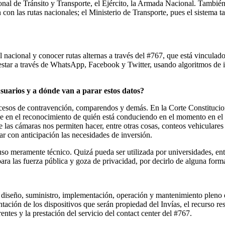
ional de Tránsito y Transporte, el Ejército, la Armada Nacional. Tambi
n con las rutas nacionales; el Ministerio de Transporte, pues el sistema
 nacional y conocer rutas alternas a través del #767, que está vinculado
testar a través de WhatsApp, Facebook y Twitter, usando algoritmos de int
suarios y a dónde van a parar estos datos?
esos de contravención, comparendos y demás. En la Corte Constituciona
iene en el reconocimiento de quién está conduciendo en el momento en el
e las cámaras nos permiten hacer, entre otras cosas, conteos vehiculare
 con anticipación las necesidades de inversión.
 meramente técnico. Quizá pueda ser utilizada por universidades, ente
para las fuerza pública y goza de privacidad, por decirlo de alguna form
al diseño, suministro, implementación, operación y mantenimiento pleno
ión de los dispositivos que serán propiedad del Invías, el recurso resta
ntes y la prestación del servicio del contact center del #767.