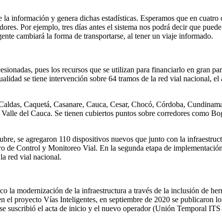
e la información y genera dichas estadísticas. Esperamos que en cuatro
dores. Por ejemplo, tres días antes el sistema nos podrá decir que puede
nte cambiará la forma de transportarse, al tener un viaje informado.
sionadas, pues los recursos que se utilizan para financiarlo en gran p
ualidad se tiene intervención sobre 64 tramos de la red vial nacional, el 
á, Caldas, Caquetá, Casanare, Cauca, Cesar, Chocó, Córdoba, Cundinama
Valle del Cauca. Se tienen cubiertos puntos sobre corredores como Bogo
ubre, se agregaron 110 dispositivos nuevos que junto con la infraestru
o de Control y Monitoreo Vial. En la segunda etapa de implementación, 
la red vial nacional.
ico la modernización de la infraestructura a través de la inclusión de h
n el proyecto Vías Inteligentes, en septiembre de 2020 se publicaron los
se suscribió el acta de inicio y el nuevo operador (Unión Temporal ITS S