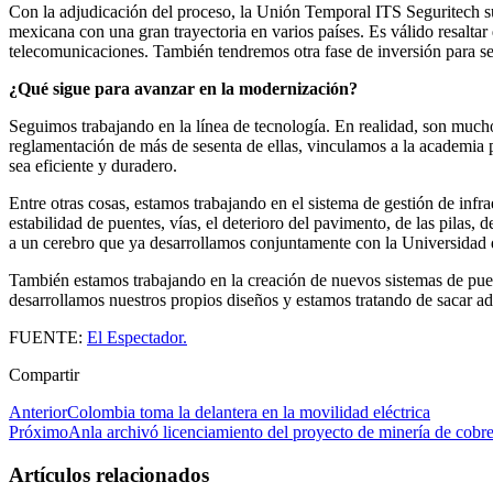
Con la adjudicación del proceso, la Unión Temporal ITS Seguritech sus
mexicana con una gran trayectoria en varios países. Es válido resalta
telecomunicaciones. También tendremos otra fase de inversión para seg
¿Qué sigue para avanzar en la modernización?
Seguimos trabajando en la línea de tecnología. En realidad, son muc
reglamentación de más de sesenta de ellas, vinculamos a la academia p
sea eficiente y duradero.
Entre otras cosas, estamos trabajando en el sistema de gestión de infrae
estabilidad de puentes, vías, el deterioro del pavimento, de las pilas,
a un cerebro que ya desarrollamos conjuntamente con la Universidad 
También estamos trabajando en la creación de nuevos sistemas de pu
desarrollamos nuestros propios diseños y estamos tratando de sacar ad
FUENTE:
El Espectador.
Compartir
Anterior
Colombia toma la delantera en la movilidad eléctrica
Próximo
Anla archivó licenciamiento del proyecto de minería de cob
Artículos relacionados