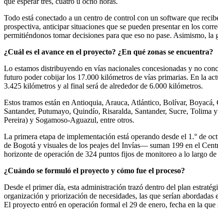
que esperar tres, cuatro u ocho horas.
Todo está conectado a un centro de control con un software que recib
prospectiva, anticipar situaciones que se pueden presentar en los corre
permitiéndonos tomar decisiones para que eso no pase. Asimismo, la ge
¿Cuál es el avance en el proyecto? ¿En qué zonas se encuentra?
Lo estamos distribuyendo en vías nacionales concesionadas y no conce
futuro poder cobijar los 17.000 kilómetros de vías primarias. En la act
3.425 kilómetros y al final será de alrededor de 6.000 kilómetros.
Estos tramos están en Antioquia, Arauca, Atlántico, Bolívar, Boyac
Santander, Putumayo, Quindío, Risaralda, Santander, Sucre, Tolima y 
Pereira) y Sogamoso-Aguazul, entre otros.
La primera etapa de implementación está operando desde el 1.° de oct
de Bogotá y visuales de los peajes del Invías— suman 199 en el Centr
horizonte de operación de 324 puntos fijos de monitoreo a lo largo de 
¿Cuándo se formuló el proyecto y cómo fue el proceso?
Desde el primer día, esta administración trazó dentro del plan estratég
organización y priorización de necesidades, las que serían abordadas e
El proyecto entró en operación formal el 29 de enero, fecha en la que 