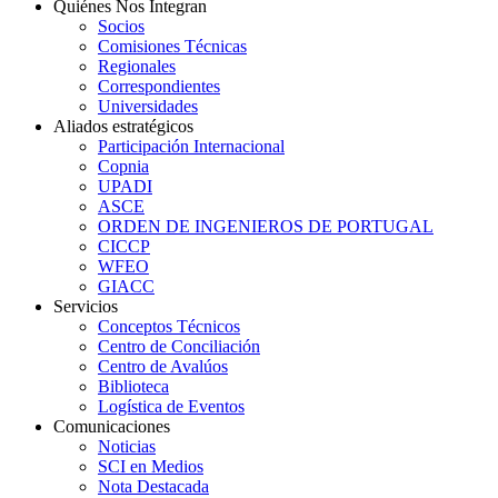
Quiénes Nos Integran
Socios
Comisiones Técnicas
Regionales
Correspondientes
Universidades
Aliados estratégicos
Participación Internacional
Copnia
UPADI
ASCE
ORDEN DE INGENIEROS DE PORTUGAL
CICCP
WFEO
GIACC
Servicios
Conceptos Técnicos
Centro de Conciliación
Centro de Avalúos
Biblioteca
Logística de Eventos
Comunicaciones
Noticias
SCI en Medios
Nota Destacada