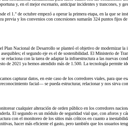
portuna y, en el mejor escenario, anticipar incidentes y trancones, y ges
de el 1.° de octubre empezó a operar la primera etapa, en la que se inst
tura previa y los convenios con concesiones sumarán 324 puntos fijos de 
el Plan Nacional de Desarrollo se planteó el objetivo de modernizar la i
asequibles; el segundo eje es el de sostenibilidad. El Ministerio de Tran
 se relaciona con la tarea de adaptar la infraestructura a las nuevas con
osto de 2021 ya hemos atendido más de 1.500. La tecnología permite ide
camos capturar datos, en este caso de los corredores viales, para que 
reconocimiento facial— se pueda estructurar, relacionar y nos sirva com
nitorear cualquier alteración de orden público en los corredores nacion
nderla. El segundo es un módulo de seguridad vial que, con aforos y cá
tructura con el monitoreo de los sitios más críticos en cuanto a inestab
initivas, hacer más eficiente el gasto, pero también que los usuarios te