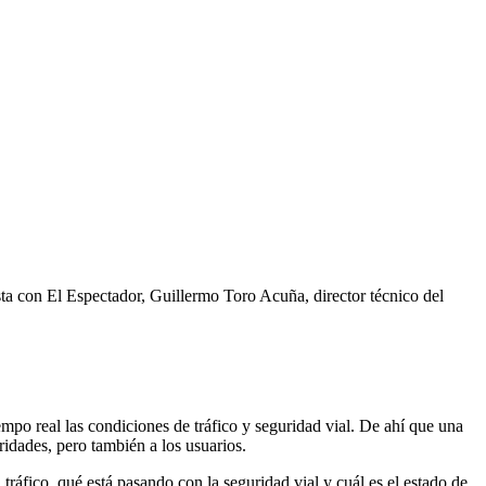
ista con El Espectador, Guillermo Toro Acuña, director técnico del
iempo real las condiciones de tráfico y seguridad vial. De ahí que una
oridades, pero también a los usuarios.
ráfico, qué está pasando con la seguridad vial y cuál es el estado de