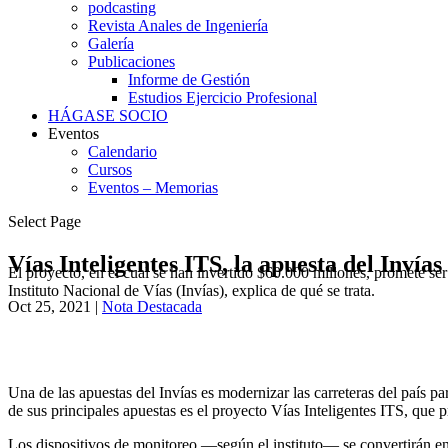
podcasting
Revista Anales de Ingeniería
Galería
Publicaciones
Informe de Gestión
Estudios Ejercicio Profesional
HÁGASE SOCIO
Eventos
Calendario
Cursos
Eventos – Memorias
Select Page
Vías Inteligentes ITS, la apuesta del Invía
El proyecto, en el cual se han invertido $60.000 millones, promete ser
Instituto Nacional de Vías (Invías), explica de qué se trata.
Oct 25, 2021
|
Nota Destacada
Una de las apuestas del Invías es modernizar las carreteras del país pa
de sus principales apuestas es el proyecto Vías Inteligentes ITS, que p
Los dispositivos de monitoreo —según el instituto— se convertirán en 