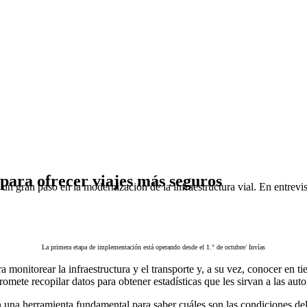
s para ofrecer viajes más seguros
 un gran paso en la modernización de la infraestructura vial. En entrev
La primera etapa de implementación está operando desde el 1.° de octubre/ Invías
ra monitorear la infraestructura y el transporte y, a su vez, conocer en t
romete recopilar datos para obtener estadísticas que les sirvan a las aut
una herramienta fundamental para saber cuáles son las condiciones del t