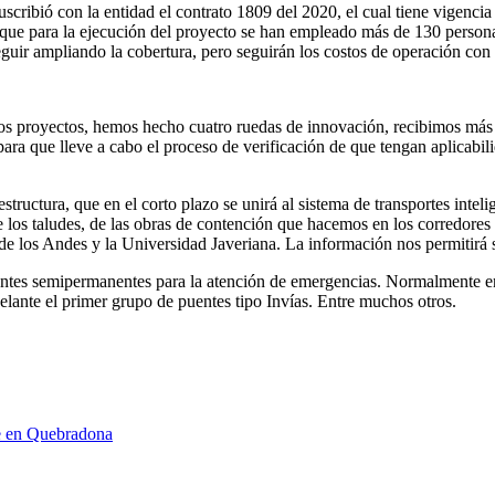
cribió con la entidad el contrato 1809 del 2020, el cual tiene vigencia
r que para la ejecución del proyecto se han empleado más de 130 persona
uir ampliando la cobertura, pero seguirán los costos de operación con un
hos proyectos, hemos hecho cuatro ruedas de innovación, recibimos más
ara que lleve a cabo el proceso de verificación de que tengan aplicabi
structura, que en el corto plazo se unirá al sistema de transportes intel
 de los taludes, de las obras de contención que hacemos en los corredore
de los Andes y la Universidad Javeriana. La información nos permitir
entes semipermanentes para la atención de emergencias. Normalmente e
elante el primer grupo de puentes tipo Invías. Entre muchos otros.
re en Quebradona