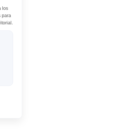
 los
 para
torial.