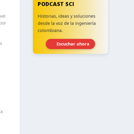
PODCAST SCI
vel
Historias, ideas y soluciones
 por
desde la voz de la ingeniería
colombiana.
es
Escuchar ahora
s
‹
›
ía