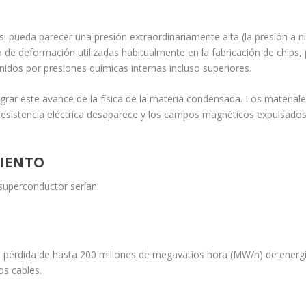
i pueda parecer una presión extraordinariamente alta (la presión a ni
ía de deformación utilizadas habitualmente en la
fabricación de chips
,
idos por presiones químicas internas incluso superiores.
ograr este avance de la física de la materia condensada. Los material
resistencia eléctrica desaparece y los campos magnéticos expulsado
MIENTO
 superconductor serían:
 la pérdida de hasta 200 millones de megavatios hora (MW/h) de energ
os cables.