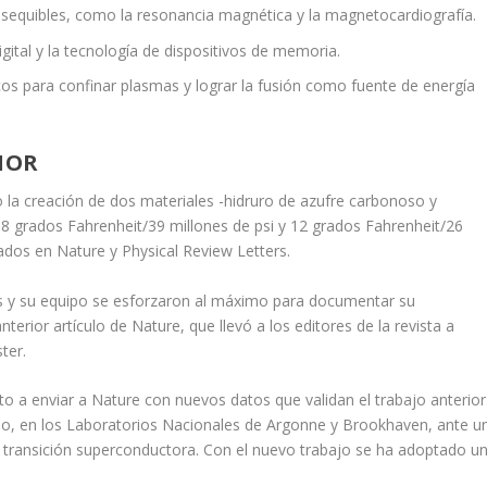
sequibles, como la resonancia magnética y la magnetocardiografía.
igital y la tecnología de dispositivos de memoria.
s para confinar plasmas y lograr la fusión como fuente de energía
IOR
o la creación de dos materiales -hidruro de azufre carbonoso y
58 grados Fahrenheit/39 millones de psi y 12 grados Fahrenheit/26
cados en
Nature
y
Physical Review Letters
.
s y su equipo se esforzaron al máximo para documentar su
 anterior artículo de
Nature
, que llevó a los editores de la revista a
ter.
lto a enviar a
Nature
con nuevos datos que validan el trabajo anterior
rio, en los Laboratorios Nacionales de Argonne y Brookhaven, ante u
la transición superconductora. Con el nuevo trabajo se ha adoptado u