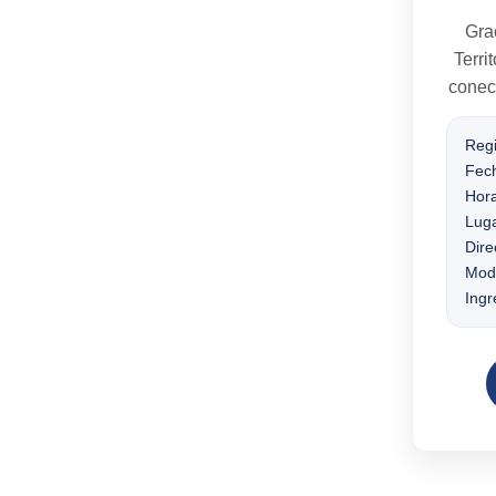
Grac
Terri
conect
Regi
Fec
Hora
Luga
Dire
Moda
Ingr