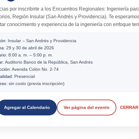
ias por inscribirte a los
Encuentros Regionales: Ingeniería para
torios
,
Región Insular
(San Andrés y Providencia). Te esperamos
ar conocimiento y experiencia de la ingeniería con enfoque terri
ón:
Insular – San Andrés y Providencia
ha:
29 y 30 de abril de 2026
rio:
8:00 a. m. – 5:00 p. m.
r:
Auditorio Banco de la República, San Andrés
cción:
Avenida Colón No. 2-74
lidad:
Presencial
eso:
sin costo (previa inscripción)
Agregar al Calendario
Ver página del evento
CERRAR