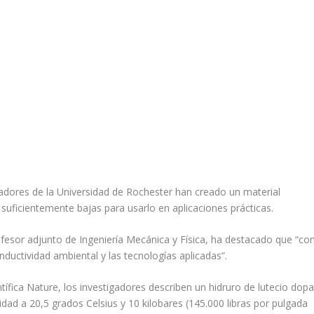
gadores de la Universidad de Rochester han creado un material
suficientemente bajas para usarlo en aplicaciones prácticas.
rofesor adjunto de Ingeniería Mecánica y Física, ha destacado que “co
nductividad ambiental y las tecnologías aplicadas”.
ntífica
Nature
, los investigadores describen un hidruro de lutecio dop
ad a 20,5 grados Celsius y 10 kilobares (145.000 libras por pulgada