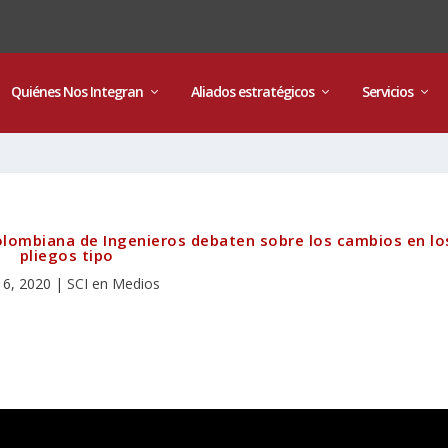
Quiénes Nos Integran
Aliados estratégicos
Servicios
olombiana de Ingenieros debaten sobre los cambios en lo
pliegos tipo
 6, 2020
|
SCI en Medios