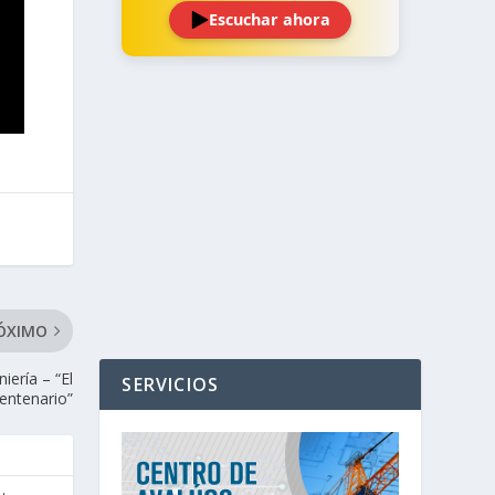
Escuchar ahora
‹
›
ÓXIMO
iería – “El
SERVICIOS
entenario”