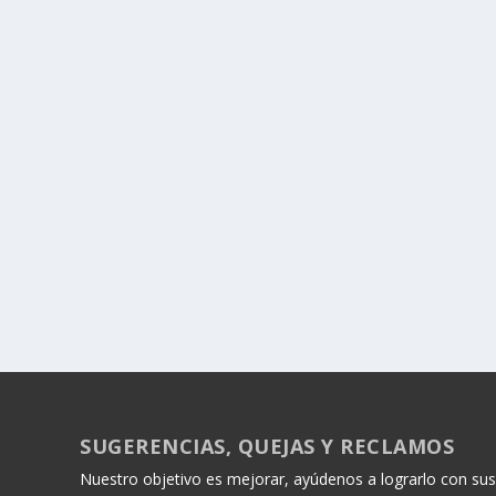
SUGERENCIAS, QUEJAS Y RECLAMOS
Nuestro objetivo es mejorar, ayúdenos a lograrlo con sus