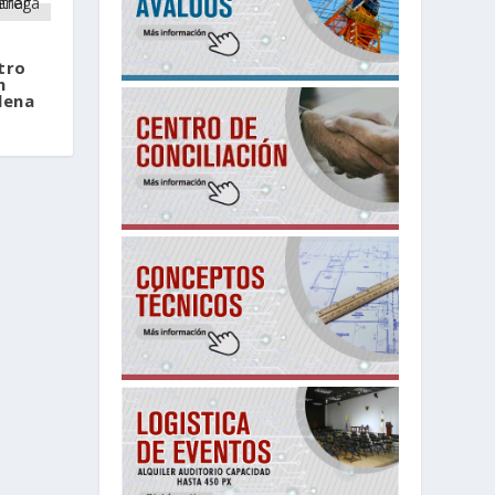
tro
n
lena