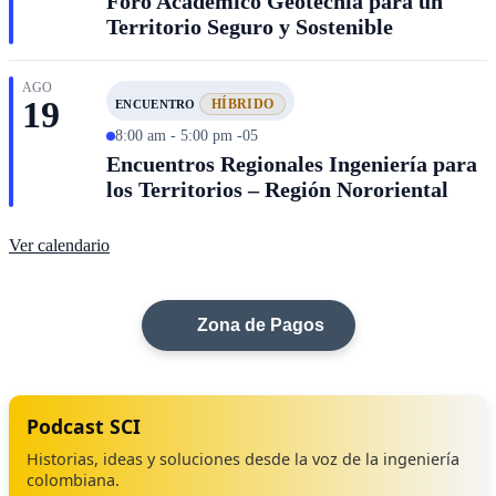
Foro Académico Geotecnia para un
Territorio Seguro y Sostenible
AGO
19
HÍBRIDO
ENCUENTRO
8:00 am - 5:00 pm -05
Encuentros Regionales Ingeniería para
los Territorios – Región Nororiental
Ver calendario
Zona de Pagos
Podcast SCI
Historias, ideas y soluciones desde la voz de la ingeniería
colombiana.