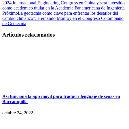
2024 Internacional Engineering Congress en China y será investido
como académico titular en la Academia Panamericana de Ingeniería
Próximo
La geotecnia como clave para enfrentar los desafíos del
cambio climático”: Hernando Monroy en el Congreso Colombiano
de Geotecnia
Artículos relacionados
Así funciona la app móvil para traducir lenguaje de señas en
Barranquilla
octubre 24, 2022