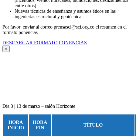
(incendios, viento, huracanes, inundaciones, deslizamientos
entre otros).
Nuevas técnicas de enseñanza y asuntos éticos en las
ingenierías estructural y geotécnica.
Por favor enviar al correo prensasci@sci.org.co el resumen en el
formato ponencias
DESCARGAR FORMATO PONENCIAS
×
Día 3 | 13 de marzo – salón Horizonte
HORA
HORA
TÍTULO
INICIO
FIN