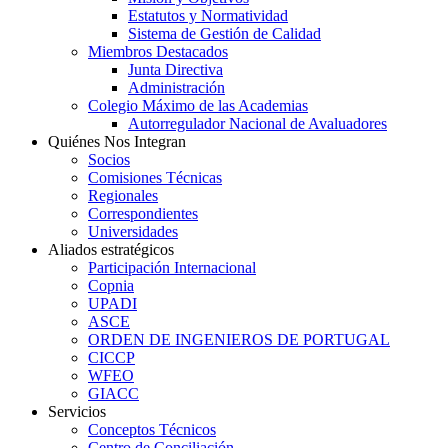
Estatutos y Normatividad
Sistema de Gestión de Calidad
Miembros Destacados
Junta Directiva
Administración
Colegio Máximo de las Academias
Autorregulador Nacional de Avaluadores
Quiénes Nos Integran
Socios
Comisiones Técnicas
Regionales
Correspondientes
Universidades
Aliados estratégicos
Participación Internacional
Copnia
UPADI
ASCE
ORDEN DE INGENIEROS DE PORTUGAL
CICCP
WFEO
GIACC
Servicios
Conceptos Técnicos
Centro de Conciliación