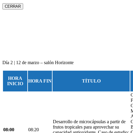
CERRAR
Día 2 | 12 de marzo – salón Horizonte
HORA
HORA FIN
TÍTULO
INICIO
G
F
C
M
A
Desarrollo de microcápsulas a partir de
C
frutos tropicales para aprovechar su
B
08:00
08:20
capacidad antioxidante. Caso de estudio:
C