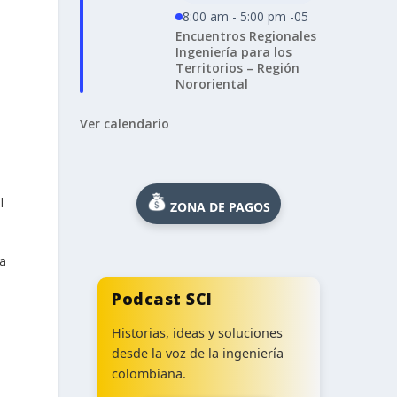
8:00 am - 5:00 pm -05
Encuentros Regionales
Ingeniería para los
Territorios – Región
Nororiental
Ver calendario
l
ZONA DE PAGOS
ra
Podcast SCI
Historias, ideas y soluciones
desde la voz de la ingeniería
colombiana.