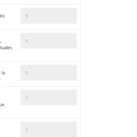
nto
,
tuales
 la
?
fue