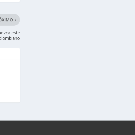
ÓXIMO
nozca este
colombiano