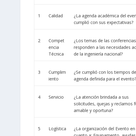
1
Calidad
¿La agenda académica del eve
cumplió con sus expectativas?
2
Compet
¿Los temas de las conferencias
encia
responden a las necesidades ac
Técnica
de la ingeniería nacional?
3
Cumplim
¿Se cumplió con los tiempos de
iento
agenda definida para el evento
4
Servicio
¿La atención brindada a sus
solicitudes, quejas y reclamos 
amable y oportuna?
5
Logística
¿La organización del Evento en
cuanto a: Equipamento, ayudas