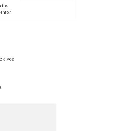
uctura
vento?
z a Voz
s