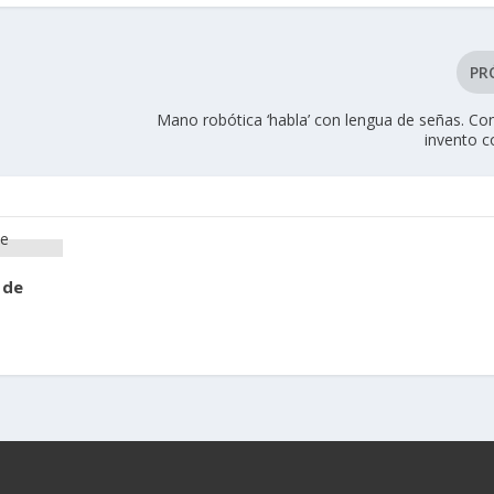
PR
Mano robótica ‘habla’ con lengua de señas. Co
invento 
 de