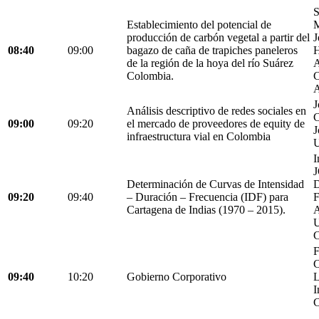
S
Establecimiento del potencial de
M
producción de carbón vegetal a partir del
J
08:40
09:00
bagazo de caña de trapiches paneleros
H
de la región de la hoya del río Suárez
A
Colombia.
C
A
J
Análisis descriptivo de redes sociales en
C
09:00
09:20
el mercado de proveedores de equity de
J
infraestructura vial en Colombia
U
I
Determinación de Curvas de Intensidad
D
09:20
09:40
– Duración – Frecuencia (IDF) para
Cartagena de Indias (1970 – 2015).
C
F
C
09:40
10:20
Gobierno Corporativo
L
I
C