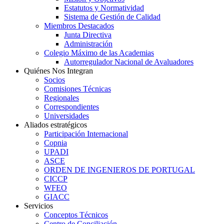
Estatutos y Normatividad
Sistema de Gestión de Calidad
Miembros Destacados
Junta Directiva
Administración
Colegio Máximo de las Academias
Autorregulador Nacional de Avaluadores
Quiénes Nos Integran
Socios
Comisiones Técnicas
Regionales
Correspondientes
Universidades
Aliados estratégicos
Participación Internacional
Copnia
UPADI
ASCE
ORDEN DE INGENIEROS DE PORTUGAL
CICCP
WFEO
GIACC
Servicios
Conceptos Técnicos
Centro de Conciliación