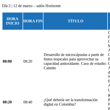
Día 2 | 12 de marzo – salón Horizonte
HORA
HORA FIN
TÍTULO
INICIO
G
F
C
M
A
Desarrollo de microcápsulas a partir de
C
frutos tropicales para aprovechar su
B
08:00
08:20
capacidad antioxidante. Caso de estudio:
C
Caimito
A
d
N
F
A
U
R
¿Qué debería ser la transformación
P
08:20
08:40
digital en Colombia?
F
P