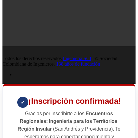
Todos los derechos reservados
Ingenieria SCI
| © Sociedad
Colombiana de Ingenieros.
138 años de fundación
¡Inscripción confirmada!
✓
Gracias por inscribirte a los
Encuentros
Regionales: Ingeniería para los Territorios
,
Región Insular
(San Andrés y Providencia). Te
esperamos para conectar conocimiento y