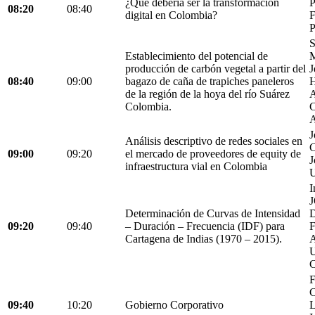
¿Qué debería ser la transformación
P
08:20
08:40
digital en Colombia?
F
P
S
Establecimiento del potencial de
M
producción de carbón vegetal a partir del
J
08:40
09:00
bagazo de caña de trapiches paneleros
H
de la región de la hoya del río Suárez
A
Colombia.
C
A
J
Análisis descriptivo de redes sociales en
C
09:00
09:20
el mercado de proveedores de equity de
J
infraestructura vial en Colombia
U
I
Determinación de Curvas de Intensidad
D
09:20
09:40
– Duración – Frecuencia (IDF) para
Cartagena de Indias (1970 – 2015).
C
F
C
09:40
10:20
Gobierno Corporativo
L