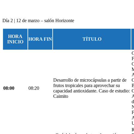
Día 2 | 12 de marzo – salón Horizonte
HORA
HORA FIN
TÍTULO
INICIO
G
F
C
M
A
Desarrollo de microcápsulas a partir de
C
frutos tropicales para aprovechar su
B
08:00
08:20
capacidad antioxidante. Caso de estudio:
C
Caimito
A
d
N
F
A
U
R