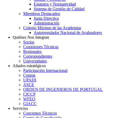
Estatutos y Normatividad
Sistema de Gestión de Calidad
Miembros Destacados
Junta Directiva
Administración
Colegio Máximo de las Academias
Autorregulador Nacional de Avaluadores
Quiénes Nos Integran
Socios
Comisiones Técnicas
Regionales
Correspondientes
Universidades
Aliados estratégicos
Participación Internacional
Copnia
UPADI
ASCE
ORDEN DE INGENIEROS DE PORTUGAL
CICCP
WFEO
GIACC
Servicios
Conceptos Técnicos
Centro de Conciliación