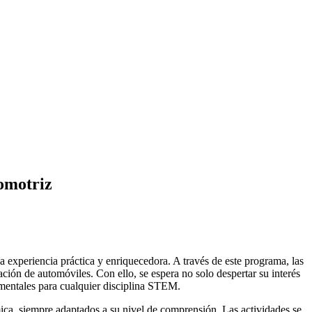
omotriz
 experiencia práctica y enriquecedora. A través de este programa, las
ación de automóviles. Con ello, se espera no solo despertar su interés
amentales para cualquier disciplina STEM.
mica, siempre adaptados a su nivel de comprensión. Las actividades se