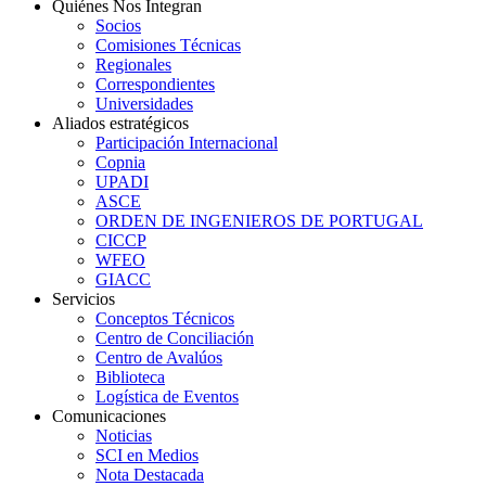
Quiénes Nos Integran
Socios
Comisiones Técnicas
Regionales
Correspondientes
Universidades
Aliados estratégicos
Participación Internacional
Copnia
UPADI
ASCE
ORDEN DE INGENIEROS DE PORTUGAL
CICCP
WFEO
GIACC
Servicios
Conceptos Técnicos
Centro de Conciliación
Centro de Avalúos
Biblioteca
Logística de Eventos
Comunicaciones
Noticias
SCI en Medios
Nota Destacada