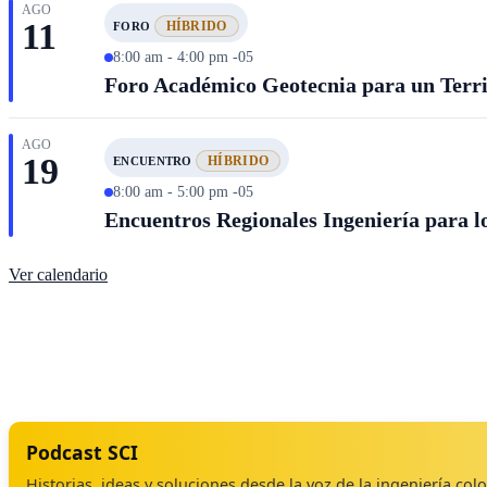
AGO
11
HÍBRIDO
FORO
8:00 am - 4:00 pm -05
Foro Académico Geotecnia para un Territ
AGO
19
HÍBRIDO
ENCUENTRO
8:00 am - 5:00 pm -05
Encuentros Regionales Ingeniería para lo
Ver calendario
Podcast SCI
Historias, ideas y soluciones desde la voz de la ingeniería co