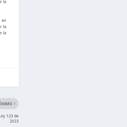
e la
s en
r la
e la
ÓXIMO
Ley 123 de
2023