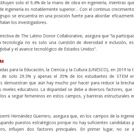
constituyen solo el 9,4% de la mano de obra en ingeniería, mientras qu
s de ingeniería es notablemente superior… Con el continuo crecimient
te grupo se encuentra en una posición fuerte para abordar eficazment
alan los investigadores.
 Directiva de The Latino Donor Collaborative, asegura que “la participa
a tecnología no es solo una cuestión de diversidad e inclusión, e
lobal y el avance tecnológico de Estados Unidos”.
EM
das para la Educación, la Ciencia y la Cultura (UNESCO), en 2019 la 
a de solo 29.3% y apenas el 35% de los estudiantes de STEM en
jes demuestran que aún hay mucho por hacer para reducir la brech
niveles educativos. La disparidad se debe a diversos factores, que
los a seguir femeninos en estos campos, y barreras estructurales e
Noemí Hernández Guerrero, asegura que, en los campos de la ingenie
 ocupando puestos estratégicos porque no hay suficientes candidatas 
ro, influyen dos factores principales. En primer lugar, no se 