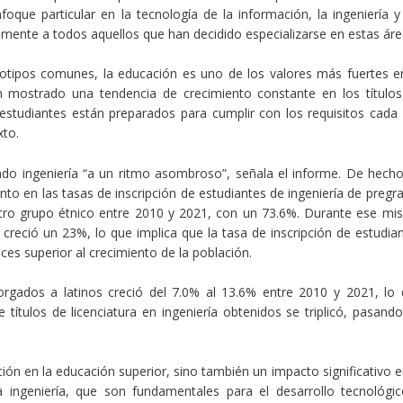
que particular en la tecnología de la información, la ingeniería y
tamente a todos aquellos que han decidido especializarse en estas áre
eotipos comunes, la educación es uno de los valores más fuertes e
an mostrado una tendencia de crecimiento constante en los título
 estudiantes están preparados para cumplir con los requisitos cada
xto.
ndo ingeniería “a un ritmo asombroso”, señala el informe. De hecho
 en las tasas de inscripción de estudiantes de ingeniería de pregr
otro grupo étnico entre 2010 y 2021, con un 73.6%. Durante ese m
 creció un 23%, lo que implica que la tasa de inscripción de estudia
ces superior al crecimiento de la población.
torgados a latinos creció del 7.0% al 13.6% entre 2010 y 2021, lo
títulos de licenciatura en ingeniería obtenidos se triplicó, pasand
ión en la educación superior, sino también un impacto significativo e
a ingeniería, que son fundamentales para el desarrollo tecnológi