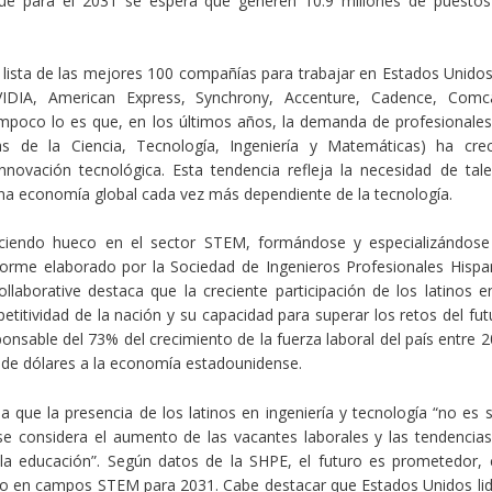
s que para el 2031 se espera que generen 10.9 millones de puesto
 lista de las mejores 100 compañías para trabajar en Estados Unido
DIA, American Express, Synchrony, Accenture, Cadence, Comca
ampoco lo es que, en los últimos años, la demanda de profesionale
as de la Ciencia, Tecnología, Ingeniería y Matemáticas) ha cre
 innovación tecnológica. Esta tendencia refleja la necesidad de tal
una economía global cada vez más dependiente de la tecnología.
aciendo hueco en el sector STEM, formándose y especializándose
nforme elaborado por la Sociedad de Ingenieros Profesionales Hisp
llaborative destaca que la creciente participación de los latinos e
etitividad de la nación y su capacidad para superar los retos del fut
onsable del 73% del crecimiento de la fuerza laboral del país entre 
es de dólares a la economía estadounidense.
a que la presencia de los latinos en ingeniería y tecnología “no es 
se considera el aumento de las vacantes laborales y las tendencia
 y la educación”. Según datos de la SHPE, el futuro es prometedor,
ajo en campos STEM para 2031. Cabe destacar que Estados Unidos li