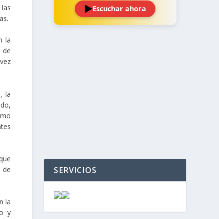
 las
Escuchar ahora
as.
n la
s de
 vez
‹
›
, la
ado,
ismo
ntes
 que
SERVICIOS
o de
n la
co y