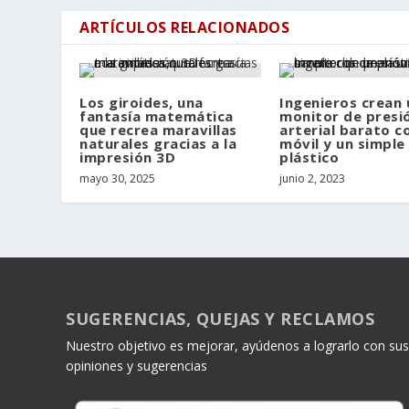
ARTÍCULOS RELACIONADOS
Los giroides, una
Ingenieros crean 
fantasía matemática
monitor de presi
que recrea maravillas
arterial barato c
naturales gracias a la
móvil y un simple 
impresión 3D
plástico
mayo 30, 2025
junio 2, 2023
SUGERENCIAS, QUEJAS Y RECLAMOS
Nuestro objetivo es mejorar, ayúdenos a lograrlo con sus
opiniones y sugerencias