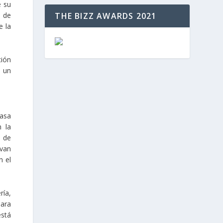
e su
THE BIZZ AWARDS 2021
o de
e la
ción
s un
tasa
 la
a de
 van
n el
ría,
para
está