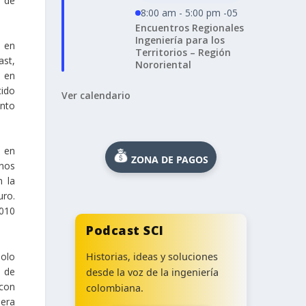
s de
8:00 am - 5:00 pm -05
Encuentros Regionales
Ingeniería para los
s en
Territorios – Región
st,
Nororiental
s en
cido
Ver calendario
ento
 en
ZONA DE PAGOS
anos
n la
uro.
2010
Podcast SCI
solo
Historias, ideas y soluciones
s de
desde la voz de la ingeniería
 con
colombiana.
dera