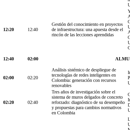
U
Y
A
G
Gestión del conocimiento en proyectos
U
12:20
12:40
de infraestructura: una apuesta desde el
A
rincón de las lecciones aprendidas
G
U
C
12:40
02:00
ALMU
Análisis sistémico de despliegue de
I
tecnologías de redes inteligentes en
02:00
02:20
P
Colombia: generación con recursos
U
renovables
Tres años de investigación sobre el
C
sistema de muros delgados de concreto
I
02:20
02:40
reforzado: diagnóstico de su desempeño
D
y propuestas para cambios normativos
U
en Colombia
L
U
M