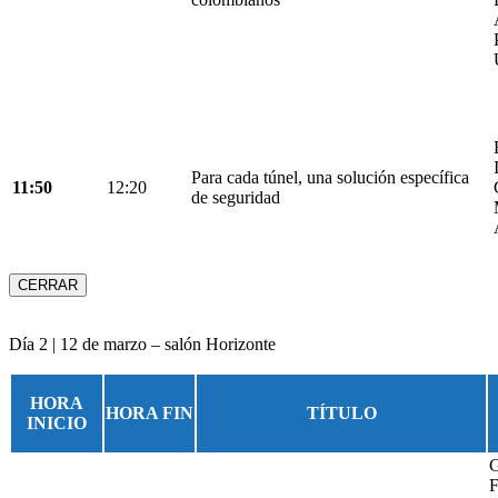
Para cada túnel, una solución específica
11:50
12:20
de seguridad
CERRAR
Día 2 | 12 de marzo – salón Horizonte
HORA
HORA FIN
TÍTULO
INICIO
G
F