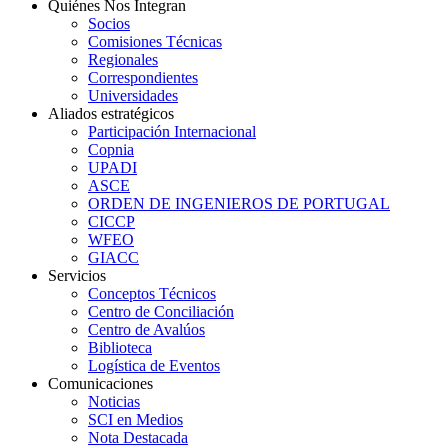
Quiénes Nos Integran
Socios
Comisiones Técnicas
Regionales
Correspondientes
Universidades
Aliados estratégicos
Participación Internacional
Copnia
UPADI
ASCE
ORDEN DE INGENIEROS DE PORTUGAL
CICCP
WFEO
GIACC
Servicios
Conceptos Técnicos
Centro de Conciliación
Centro de Avalúos
Biblioteca
Logística de Eventos
Comunicaciones
Noticias
SCI en Medios
Nota Destacada