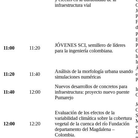
infraestructura vial
C
J
P
F
d
P
E
JÓVENES SCI, semillero de líderes
P
11:00
11:20
para la ingeniería colombiana.
C
I
I
Á
Análisis de la morfología urbana usando
11:20
11:40
e
simulaciones numéricas
P
Nuevos desarrollos de concretos para
I
11:40
12:00
infraestructura: proyecto nuevo puente
C
Pumarejo
J
O
Evaluación de los efectos de la
S
variabilidad climática sobre la cobertura
M
12:00
12:20
vegetal de la cuenca del río Fundación
e
departamento del Magdalena –
J
Colombia.
m