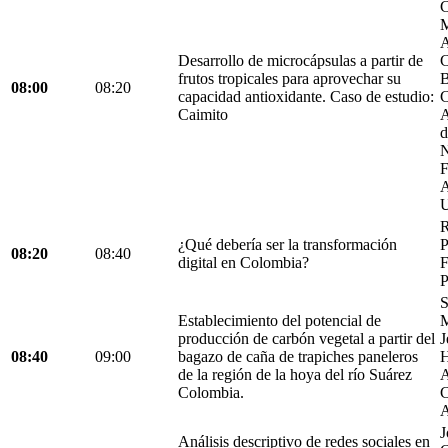
C
M
A
Desarrollo de microcápsulas a partir de
C
frutos tropicales para aprovechar su
B
08:00
08:20
capacidad antioxidante. Caso de estudio:
C
Caimito
A
d
N
F
A
U
R
¿Qué debería ser la transformación
P
08:20
08:40
digital en Colombia?
F
P
S
Establecimiento del potencial de
M
producción de carbón vegetal a partir del
J
08:40
09:00
bagazo de caña de trapiches paneleros
H
de la región de la hoya del río Suárez
A
Colombia.
C
A
J
Análisis descriptivo de redes sociales en