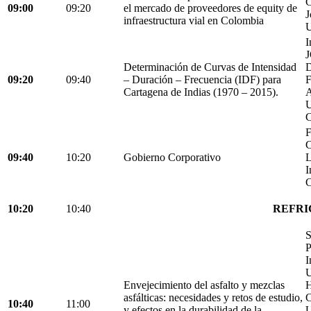
C
09:00
09:20
el mercado de proveedores de equity de
J
infraestructura vial en Colombia
U
I
Determinación de Curvas de Intensidad
D
09:20
09:40
– Duración – Frecuencia (IDF) para
Cartagena de Indias (1970 – 2015).
C
F
C
09:40
10:20
Gobierno Corporativo
L
I
C
10:20
10:40
REFRI
S
P
I
U
Envejecimiento del asfalto y mezclas
H
asfálticas: necesidades y retos de estudio,
C
10:40
11:00
y efectos en la durabilidad de la
U