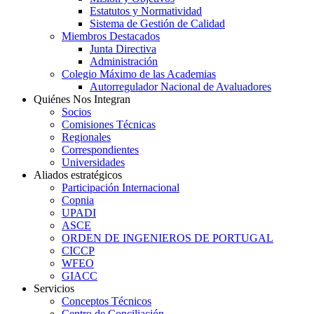
Estatutos y Normatividad
Sistema de Gestión de Calidad
Miembros Destacados
Junta Directiva
Administración
Colegio Máximo de las Academias
Autorregulador Nacional de Avaluadores
Quiénes Nos Integran
Socios
Comisiones Técnicas
Regionales
Correspondientes
Universidades
Aliados estratégicos
Participación Internacional
Copnia
UPADI
ASCE
ORDEN DE INGENIEROS DE PORTUGAL
CICCP
WFEO
GIACC
Servicios
Conceptos Técnicos
Centro de Conciliación