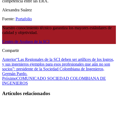
competencia entre las ERA.
Alexandra Suárez
Fuente:
Portafolio
Nuestro conocimiento técnico garantiza los mayores estándares de
calidad y objetividad.
Centro de Avaluos de la SCI
Compartir
Anterior
“Las Regionales de la SCI deben ser artífices de los logros,
y sus ingenieros ejemplos para esos profesionales que aún no son
socios”: presidente de la Sociedad Colombiana de Ingenieros,
Germán Pardo.
Próximo
COMUNICADO SOCIEDAD COLOMBIANA DE
INGENIEROS
Artículos relacionados