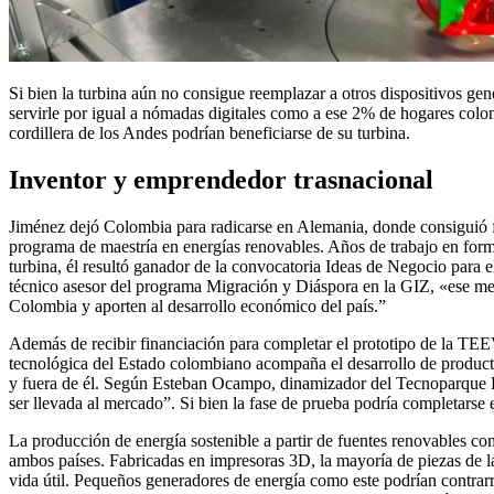
Si bien la turbina aún no consigue reemplazar a otros dispositivos gen
servirle por igual a nómadas digitales como a ese 2% de hogares colo
cordillera de los Andes podrían beneficiarse de su turbina.
Inventor y emprendedor trasnacional
Jiménez dejó Colombia para radicarse en Alemania, donde consiguió fi
programa de maestría en energías renovables. Años de trabajo en form
turbina, él resultó ganador de la convocatoria Ideas de Negocio para 
técnico asesor del programa Migración y Diáspora en la GIZ, «ese m
Colombia y aporten al desarrollo económico del país.”
Además de recibir financiación para completar el prototipo de la TE
tecnológica del Estado colombiano acompaña el desarrollo de product
y fuera de él. Según Esteban Ocampo, dinamizador del Tecnoparque Rio
ser llevada al mercado”. Si bien la fase de prueba podría completarse en
La producción de energía sostenible a partir de fuentes renovables c
ambos países. Fabricadas en impresoras 3D, la mayoría de piezas de la
vida útil. Pequeños generadores de energía como este podrían contrarre