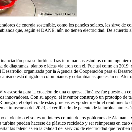
eradores de energía sostenible, como los paneles solares, les sirve de 
mbianos que, según el DANE, aún no tienen electricidad. De acuerdo al 
nanciación para su turbina. Tras terminar sus estudios como ingeniero
a de diagramas, planos e ideas viajaron con él. Fue así como en 2019, 
el Desarrollo, organizada por la Agencia de Cooperación para el Desarr
ecanismo está dirigido a colombianos y colombianas que están en Alema
EV y asesoría para la creación de una empresa, Jiménez fue puesto en 
os innovadores. Con su apoyo, el inventor construyó un prototipo de ta
negro, el objetivo de estas pruebas es «poder medir el rendimiento de 
 el transcurso del 2023, el certificado de patente de la turbina aún está
omo el viento o el sol es un interés común de los gobiernos de Alemani
 turbina pueden hacerse de plástico reciclado y ser reimpresas en caso
star las falencias en la calidad del servicio de electricidad que recibe