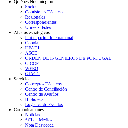
Quiénes Nos Integran
Socios
Comisiones Técnicas
Regionales
Correspondientes
Universidades
Aliados estratégicos
Participación Internacional
Copnia
UPADI
ASCE
ORDEN DE INGENIEROS DE PORTUGAL
CICCP
WFEO
GIACC
Servicios
Conceptos Técnicos
Centro de Conciliación
Centro de Avalúos
Biblioteca
Logística de Eventos
Comunicaciones
Noticias
SCI en Medios
Nota Destacada