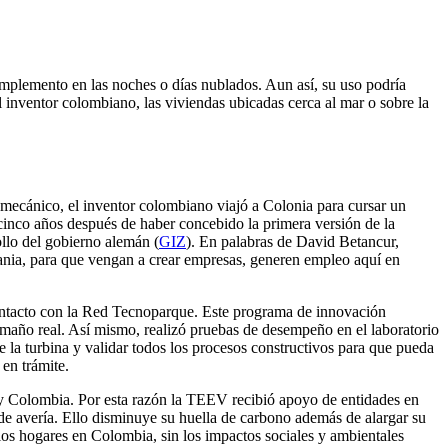
complemento en las noches o días nublados. Aun así, su uso podría
inventor colombiano, las viviendas ubicadas cerca al mar o sobre la
 mecánico, el inventor colombiano viajó a Colonia para cursar un
cinco años después de haber concebido la primera versión de la
ollo del gobierno alemán (
GIZ
). En palabras de David Betancur,
nia, para que vengan a crear empresas, generen empleo aquí en
contacto con la Red Tecnoparque. Este programa de innovación
maño real. Así mismo, realizó pruebas de desempeño en el laboratorio
la turbina y validar todos los procesos constructivos para que pueda
 en trámite.
a y Colombia. Por esta razón la TEEV recibió apoyo de entidades en
 de avería. Ello disminuye su huella de carbono además de alargar su
n los hogares en Colombia, sin los impactos sociales y ambientales