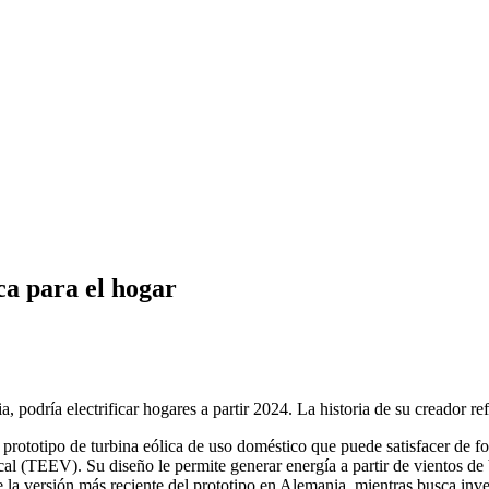
ca para el hogar
podría electrificar hogares a partir 2024. La historia de su creador ref
rototipo de turbina eólica de uso doméstico que puede satisfacer de fo
rtical (TEEV). Su diseño le permite generar energía a partir de vientos d
e la versión más reciente del prototipo en Alemania, mientras busca inver