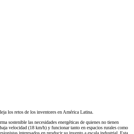
leja los retos de los inventores en América Latina.
rma sostenible las necesidades energéticas de quienes no tienen
e baja velocidad (18 km/h) y funcionar tanto en espacios rurales como
sionistas interesados en producir su invento a escala industrial. Esta