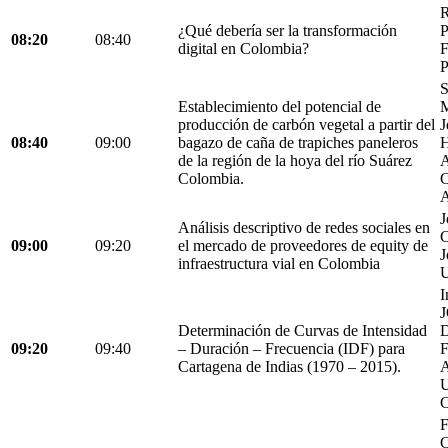
R
¿Qué debería ser la transformación
P
08:20
08:40
digital en Colombia?
F
P
S
Establecimiento del potencial de
M
producción de carbón vegetal a partir del
J
08:40
09:00
bagazo de caña de trapiches paneleros
H
de la región de la hoya del río Suárez
A
Colombia.
C
A
J
Análisis descriptivo de redes sociales en
C
09:00
09:20
el mercado de proveedores de equity de
J
infraestructura vial en Colombia
U
I
Determinación de Curvas de Intensidad
D
09:20
09:40
– Duración – Frecuencia (IDF) para
Cartagena de Indias (1970 – 2015).
C
F
C