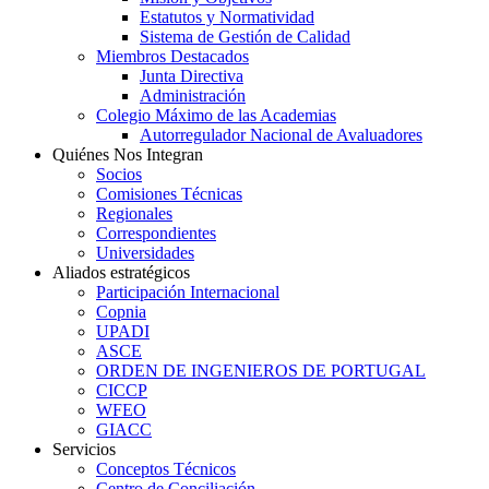
Estatutos y Normatividad
Sistema de Gestión de Calidad
Miembros Destacados
Junta Directiva
Administración
Colegio Máximo de las Academias
Autorregulador Nacional de Avaluadores
Quiénes Nos Integran
Socios
Comisiones Técnicas
Regionales
Correspondientes
Universidades
Aliados estratégicos
Participación Internacional
Copnia
UPADI
ASCE
ORDEN DE INGENIEROS DE PORTUGAL
CICCP
WFEO
GIACC
Servicios
Conceptos Técnicos
Centro de Conciliación