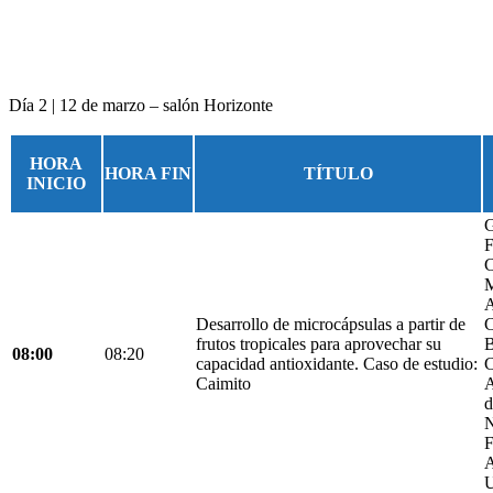
Día 2 | 12 de marzo – salón Horizonte
HORA
HORA FIN
TÍTULO
INICIO
G
F
C
M
A
Desarrollo de microcápsulas a partir de
C
frutos tropicales para aprovechar su
B
08:00
08:20
capacidad antioxidante. Caso de estudio:
C
Caimito
A
d
N
F
A
U