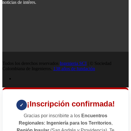
noticias de intéres.
Todos los derechos reservados
Ingenieria SCI
| © Sociedad
Colombiana de Ingenieros.
138 años de fundación
¡Inscripción confirmada!
✓
Gracias por inscribirte a los
Encuentros
Regionales: Ingeniería para los Territorios
,
Región Insular
(San Andrés y Providencia). Te